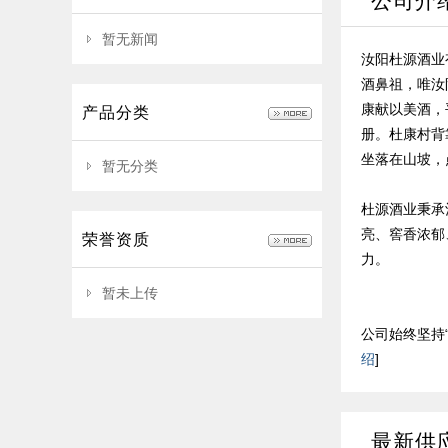
公司介
暂无新闻
汝阳杜源酒业
酒鼻祖，唯汝
康献以美酒，
产品分类
册。杜康村背
坐落在山坡，
暂无分类
杜源酒业秉承
亮、窖香浓郁
荣誉资质
力。
暂未上传
公司始终坚持
绍
]
最新供