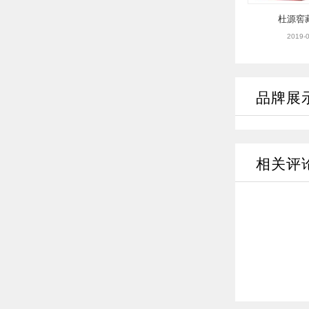
杜源窖
2019-0
品牌展
相关评