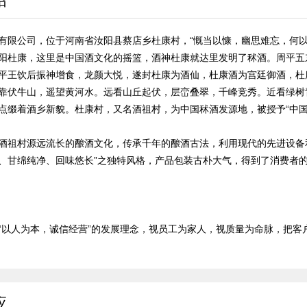
绍
有限公司，位于河南省汝阳县蔡店乡杜康村，“慨当以慷，幽思难忘，何以
阳杜康，这里是中国酒文化的摇篮，酒神杜康就达里发明了秫酒。周平五
平王饮后振神增食，龙颜大悦，遂封杜康为酒仙，杜康酒为宫廷御酒，杜
靠伏牛山，遥望黄河水。远看山丘起伏，层峦叠翠，千峰竞秀。近看绿树
点缀着酒乡新貌。杜康村，又名酒祖村，为中国秫酒发源地，被授予“中国
酒祖村源远流长的酿酒文化，传承千年的酿酒古法，利用现代的先进设备
、甘绵纯净、回味悠长”之独特风格，产品包装古朴大气，得到了消费者
“以人为本，诚信经营”的发展理念，视员工为家人，视质量为命脉，把客户的
应