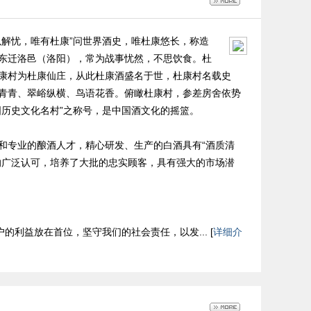
解忧，唯有杜康”问世界酒史，唯杜康悠长，称造
东迁洛邑（洛阳），常为战事忧然，不思饮食。杜
康村为杜康仙庄，从此杜康酒盛名于世，杜康村名载史
青青、翠峪纵横、鸟语花香。俯瞰杜康村，参差房舍依势
历史文化名村”之称号，是中国酒文化的摇篮。
和专业的酿酒人才，精心研发、生产的白酒具有“酒质清
的广泛认可，培养了大批的忠实顾客，具有强大的市场潜
利益放在首位，坚守我们的社会责任，以发... [
详细介